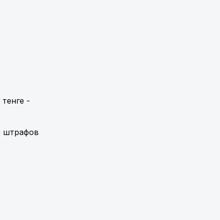
тенге -
е штрафов