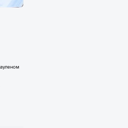
Мауленом
.