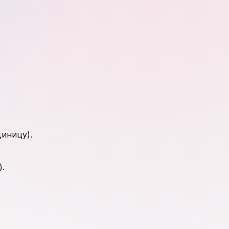
диницу).
).