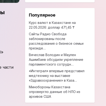
фы
Популярное
Курс валют в Казахстане на
22.05.2026: доллар 471,45 ₸
Сайты Радио Свобода
заблокированы после
расследования о бизнесе семьи
президе…
l»
Вячеслав Володин и Маулен
Ашимбаев обсудили укрепление
парламентского сотрудн…
е части
«Интеграл» впервые представил
медтехнику на выставке
«Здравоохранение» в Каза…
Минобороны Казахстана
опровергло данные об НЛО из
архивов США